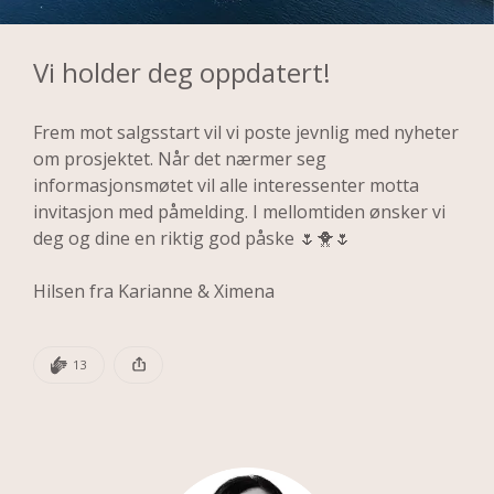
Vi holder deg oppdatert!
Frem mot salgsstart vil vi poste jevnlig med nyheter 
om prosjektet. Når det nærmer seg 
informasjonsmøtet vil alle interessenter motta  
invitasjon med påmelding. I mellomtiden ønsker vi 
deg og dine en riktig god påske 🌷🐥🌷
Hilsen fra Karianne & Ximena
DEN POSTEN HAR
13 KLAPPER
13
Denne posten ble publisert for