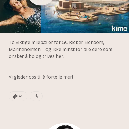
To viktige milepæler for GC Rieber Eiendom, 
Marineholmen – og ikke minst for alle dere som 
ønsker å bo og trives her. 
Vi gleder oss til å fortelle mer!
DEN POSTEN HAR
60 KLAPPER
60
Denne posten ble publisert for