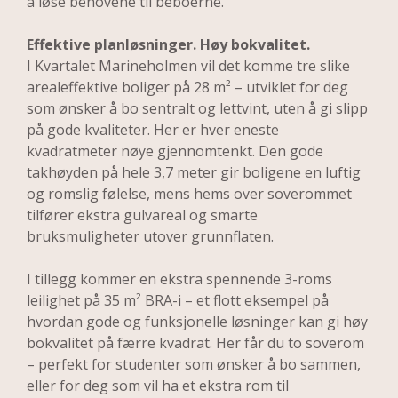
å løse behovene til beboerne.
Effektive planløsninger. Høy bokvalitet.
I Kvartalet Marineholmen vil det komme tre slike 
arealeffektive boliger på 28 m² – utviklet for deg 
som ønsker å bo sentralt og lettvint, uten å gi slipp 
på gode kvaliteter. Her er hver eneste 
kvadratmeter nøye gjennomtenkt. Den gode 
takhøyden på hele 3,7 meter gir boligene en luftig 
og romslig følelse, mens hems over soverommet 
tilfører ekstra gulvareal og smarte 
bruksmuligheter utover grunnflaten.
I tillegg kommer en ekstra spennende 3-roms 
leilighet på 35 m² BRA-i – et flott eksempel på 
hvordan gode og funksjonelle løsninger kan gi høy 
bokvalitet på færre kvadrat. Her får du to soverom 
– perfekt for studenter som ønsker å bo sammen, 
eller for deg som vil ha et ekstra rom til 