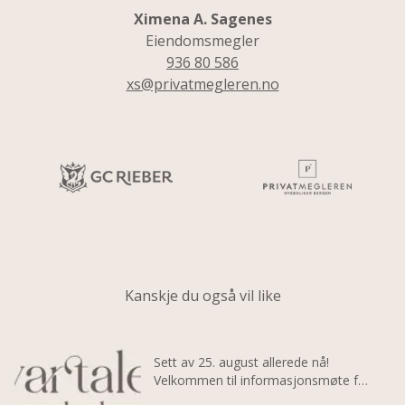
xs@privatmegleren.no
Kanskje du også vil like
Dette er en lenke til et innlegg.
Sett av 25. august allerede nå!
Velkommen til informasjonsmøte for
Utdrag fra innlegg: Sett av 25. augu
Kvartalet Marineholmen. Etter